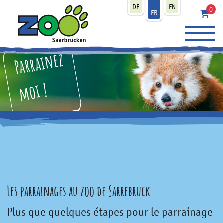
zum Inhalt
DE
EN
0
FR
Parrainez
moi !
Les parrainages au zoo de Sarrebruck
Plus que quelques étapes pour le parrainage