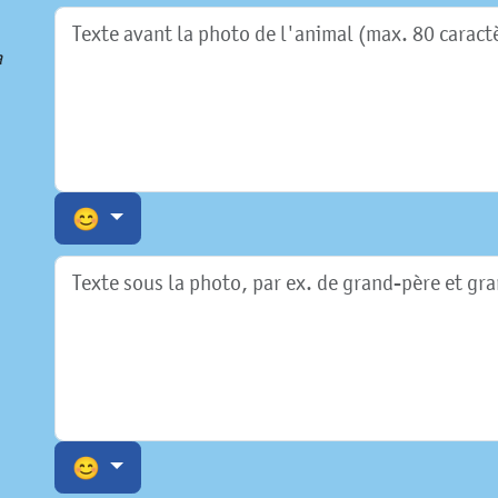
a
😊
😊