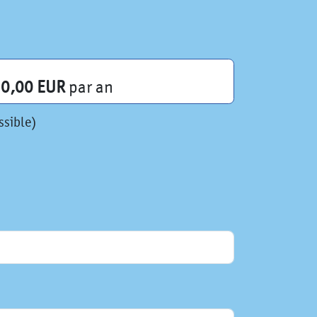
0,00 EUR
par an
ssible)