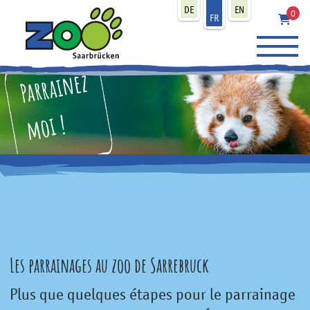
zum Inhalt
DE
EN
0
FR
Parrainez
moi !
Les parrainages au zoo de Sarrebruck
Plus que quelques étapes pour le parrainage