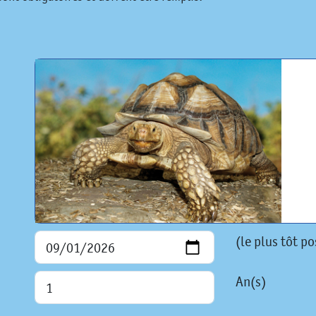
(le plus tôt po
An(s)