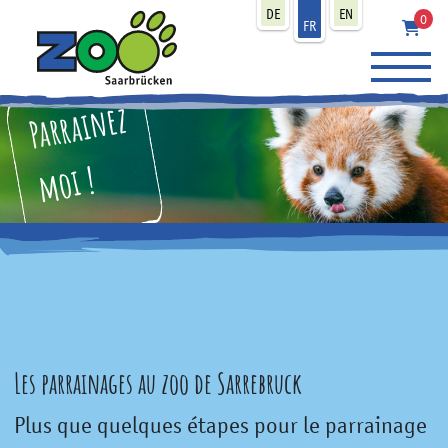
zum Inhalt
DE
EN
0
FR
Parrainez
moi !
Les parrainages au zoo de Sarrebruck
Plus que quelques étapes pour le parrainage