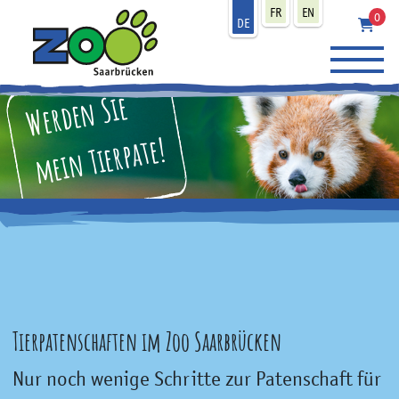
zum Inhalt
FR
EN
0
DE
Werden Sie
mein Tierpate!
Tierpatenschaften im Zoo Saarbrücken
Nur noch wenige Schritte zur Patenschaft für