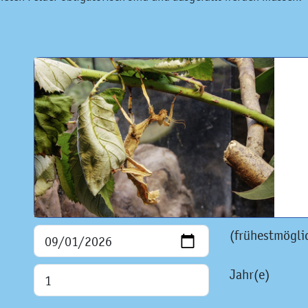
(frühestmögli
Jahr(e)