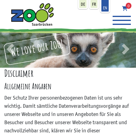
zum Inhalt
DE
FR
0
EN
We love our Zoo!
zurück
weit
Disclaimer
Allgemeine Angaben
Der Schutz Ihrer personenbezogenen Daten ist uns sehr
wichtig. Damit sämtliche Datenverarbeitungsvorgänge auf
unserer Webseite und in unseren Angeboten für Sie als
Besucher und Besucher unserer Webseite transparent und
nachvollziehbar sind, klären wir Sie in dieser